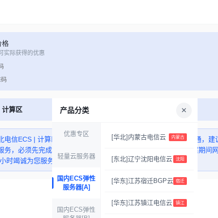
价格
可实际获得的优惠
码
维码
| 计算区
产品分类
优惠专区
[华北]内蒙古电信云
内蒙古
电信ECS | 计算区】，购买后实例创建预计需要2-10分钟自动开通
服务，必须先完成 ICP 备案，否则网站/应用将无法正常访问。备案期
轻量云服务器
[东北]辽宁​沈阳电信云
4小时竭诚为您服务。
沈阳
国内ECS弹性
[华东]江苏宿迁BGP云
宿迁
服务器[A]
[华东]江苏镇江电信云
镇江
国内ECS弹性