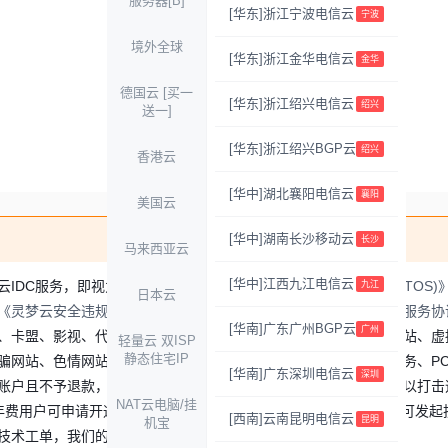
服务器[B]
[华东]浙江宁波电信云
宁波
境外全球
[华东]浙江金华电信云
金华
德国云 [买一
[华东]浙江绍兴电信云
绍兴
送一]
暂无产品
[华东]浙江绍兴BGP云
绍兴
香港云
[华中]​湖北襄阳电信云
襄阳
美国云
[华中]​湖南长沙移动云
长沙
马来西亚云
[华中]​江西九江电信云
云IDC服务，即视为您已充分阅读、理解并同意
《灵梦云用户协议(TOS)
九江
日本云
《灵梦云安全违规信息类型说明》
、
《灵梦云账户充值及余额使用服务协
[华南]​广东广州BGP云
广州
、卡盟、影视、代刷、代挂、刷信誉、买号、卖号、商城、钓鱼网站、虚拟
轻量云 双ISP
静态住宅IP
骗网站、色情网站、小说网等违法违规站点。同时禁止搭建VPN服务、PC
[华南]​广东深圳电信云
深圳
账户且不予退款，我司将视情况进一步收集证据并「移交警方」，以打击
NAT云电脑/挂
年费用户可申请开通25端口。其他区域产品若您需要使用25端口，可发起技术
[西南]​云南昆明电信云
昆明
机宝
技术工单，我们的技术团队将为您处理。