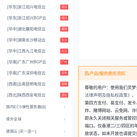
[华东]浙江绍兴电信云
绍兴
[华东]浙江绍兴BGP云
绍兴
[华中]​湖北襄阳电信云
襄阳
[华中]​湖南长沙移动云
长沙
[华中]​江西九江电信云
九江
[华南]​广东广州BGP云
广州
[华南]​广东深圳电信云
产品/服务使用须知
深圳
[西南]​云南昆明电信云
昆明
尊敬的用户：使用我们灵梦
[西北]​陕西西安电信云
法律声明及隐私权政策》
、
西安
第四方支付、易支付、发卡
国内ECS弹性服务器[B]
炸、赌博网站、云免网、诈
即永久关闭相关服务或管控
境外全球
端口。仅香港二/三/四区的
德国云 [买一送一]
放状态，如未开放也请提交