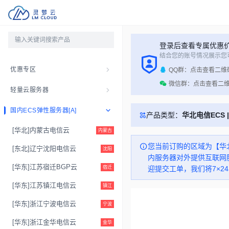
登录后查看专属优惠
结合您的账号情况展示您
优惠专区
QQ群：点击查看二维
微信群：点击查看二
轻量云服务器
国内ECS弹性服务器[A]
产品类型：
华北电信ECS 
[华北]内蒙古电信云
内蒙古
您当前订购的区域为【华北
[东北]辽宁​沈阳电信云
沈阳
内服务器对外提供互联网
[华东]江苏宿迁BGP云
宿迁
迎提交工单，我们将7×2
[华东]江苏镇江电信云
镇江
[华东]浙江宁波电信云
宁波
[华东]浙江金华电信云
金华