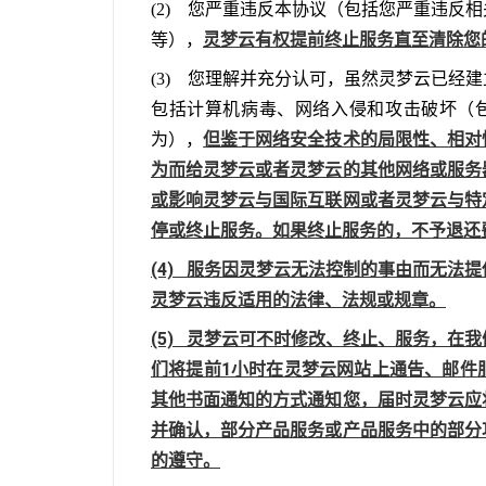
(2)    您严重违反本协议（包括您严重
灵梦云有权提前终止服务直至清除您
等），
(3)    您理解并充分认可，虽然灵梦云
包括计算机病毒、网络入侵和攻击破坏（包
但鉴于网络安全技术的局限性、相对
为），
为而给灵梦云或者灵梦云的其他网络或服务
或影响灵梦云与国际互联网或者灵梦云与特
停或终止服务。如果终止服务的，不予退还
(4)   服务因灵梦云无法控制的事由而
灵梦云违反适用的法律、法规或规章。
(5)   灵梦云可不时修改、终止、服务
们将提前1小时在灵梦云网站上通告、邮件
其他书面通知的方式通知您，届时灵梦云应
并确认，部分产品服务或产品服务中的部分
的遵守。