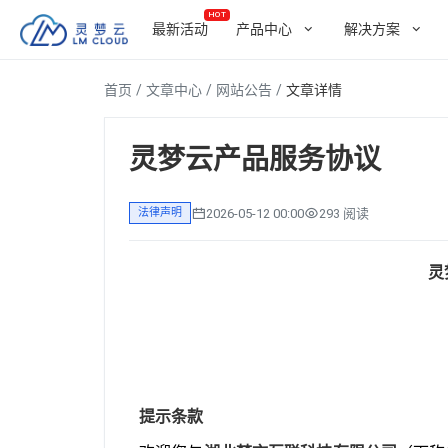
HOT
最新活动
产品中心
解决方案
首页
/
文章中心
/
网站公告
/
文章详情
产品中心
解决方案
关于我们
精选推荐
全部
全部
HOT
灵梦云产品服务协议
砍头
敬请
敬请
云服务器
学生
更多
更多
2026-05-12 00:00
293 阅读
法律声明
ISP服务器
香港
优质C
灵
提示条款