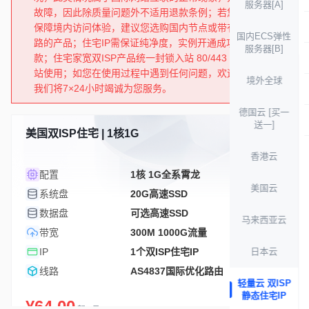
服务器[A]
故障，因此除质量问题外不适用退款条例；若您的业务需要
保障境内访问体验，建议您选购国内节点或带有境内优化线
国内ECS弹性
路的产品；住宅IP需保证纯净度，实例开通成功后不支持退
服务器[B]
款；住宅家宽双ISP产品统一封锁入站 80/443 端口禁止建
站使用；如您在使用过程中遇到任何问题，欢迎提交工单，
境外全球
我们将7×24小时竭诚为您服务。
德国云 [买一
送一]
美国双ISP住宅 | 1核1G
库存充足
香港云
1核 1G全系霄龙
配置
美国云
20G高速SSD
系统盘
可选高速SSD
数据盘
马来西亚云
300M 1000G流量
带宽
1个双ISP住宅IP
IP
日本云
AS4837国际优化路由
线路
轻量云 双ISP
静态住宅IP
¥64.00