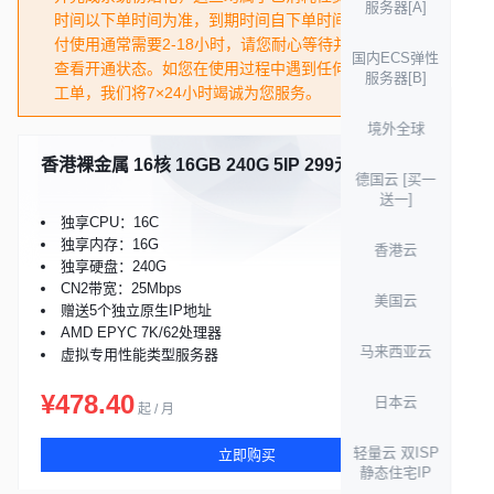
服务器[A]
时间以下单时间为准，到期时间自下单时间起计算30天，交
付使用通常需要2-18小时，请您耐心等待并刷新控制台页面
国内ECS弹性
查看开通状态。如您在使用过程中遇到任何问题，欢迎提交
服务器[B]
工单，我们将7×24小时竭诚为您服务。
境外全球
香港裸金属 16核 16GB 240G 5IP 299元
库存充足
德国云 [买一
送一]
独享CPU：16C
独享内存：16G
香港云
独享硬盘：240G
CN2带宽：25Mbps
美国云
赠送5个独立原生IP地址
AMD EPYC 7K/62处理器
马来西亚云
虚拟专用性能类型服务器
¥478.40
日本云
起 / 月
轻量云 双ISP
立即购买
静态住宅IP