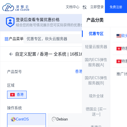
文档中心
立即登录
免费注册
登录后查看专属优惠价格
产品分类
立即登录
结合您的账号情况展示您可实际获得的优惠价格
优惠专区
砍
产品菜单
优惠专区，砍头云服务器
轻量云服务器
特
自定义配置 / 香港一 全系统 | 16核16G
国内ECS弹性
特
服务器[A]
香港一 全系统 | 16核16G
产品型号
推广
国内ECS弹性
服务器[B]
区域
香港
境外全球
操作系统
德国云 [买一
送一]
CentOS
Debian