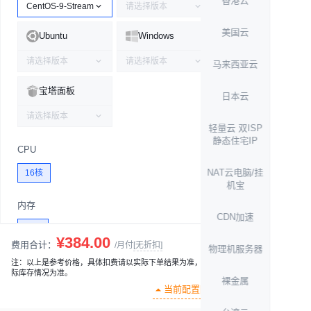
香港云
CentOS-9-Stream
请选择版本
美国云
Ubuntu
Windows
请选择版本
请选择版本
马来西亚云
宝塔面板
日本云
请选择版本
轻量云 双ISP
静态住宅IP
CPU
NAT云电脑/挂
16核
机宝
内存
CDN加速
16G
¥384.00
费用合计：
/月付
[无折扣]
物理机服务器
带宽
注：以上是参考价格，具体扣费请以实际下单结果为准，具体资源及是否可订购以实
际库存情况为准。
裸金属
14M
当前配置[12]
加入购物车