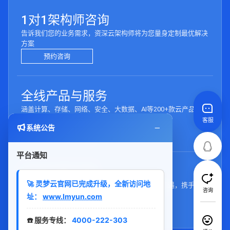
1对1架构师咨询
告诉我们您的业务需求，资深云架构师将为您量身定制最优解决
方案
预约咨询
全线产品与服务
涵盖计算、存储、网络、安全、大数据、AI等200+款云产品，满
足一切业务需求
客服
系统公告
浏览产品
平台通知
合作伙伴计划
🚀 灵梦云官网已完成升级，全新访问地
加入灵梦云合作伙伴网络，共享技术资源与市场机遇，携手构建
咨询
云生态
址：
www.lmyun.com
成为伙伴
☎️ 服务专线：
4000-222-303